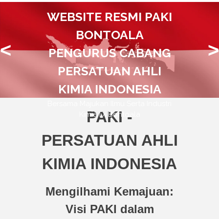
WEBSITE RESMI PAKI
BONTOALA
<
>
PENGURUS CABANG
PERSATUAN AHLI
KIMIA INDONESIA
Bersama Majukan Ilmu Serta Industri
PAKI -
Kimia Di Bontoala
PERSATUAN AHLI
KIMIA INDONESIA
Mengilhami Kemajuan:
Visi PAKI dalam