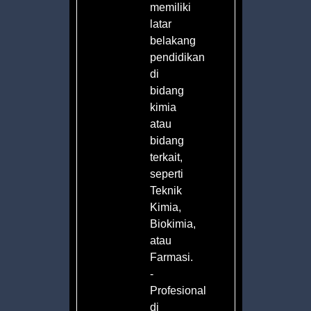
kan
memiliki
latar
belakang
pendidikan
n
di
bidang
an
kimia
atau
bidang
terkait,
seperti
ian
Teknik
ian
Kimia,
an
Biokimia,
atau
Farmasi.
-
Profesional
di