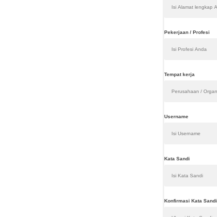
Pekerjaan / Profesi
Tempat kerja
Username
Kata Sandi
Konfirmasi Kata Sandi