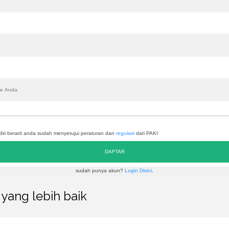
ri berarti anda sudah menyetujui peraturan dan
regulasi
dari PAKI
DAFTAR
sudah punya akun?
Login Disini
.
yang lebih baik