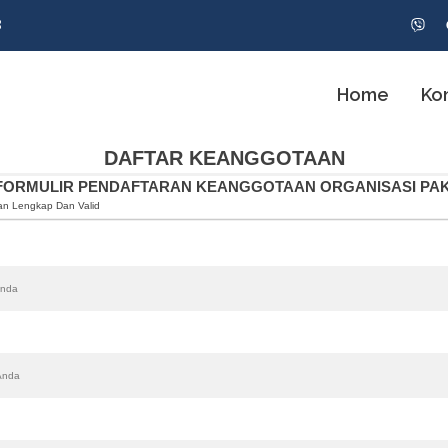
8
Home
Ko
DAFTAR KEANGGOTAAN
FORMULIR PENDAFTARAN KEANGGOTAAN ORGANISASI PAK
gan Lengkap Dan Valid