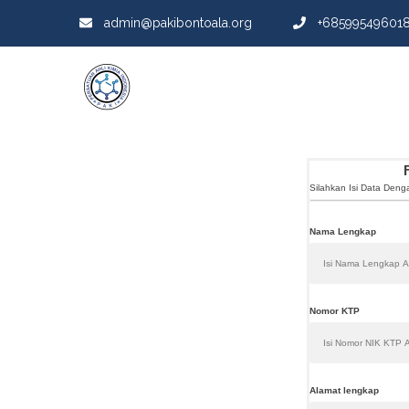
admin@pakibontoala.org
+68599549601
Silahkan Isi Data Den
Nama Lengkap
Nomor KTP
Alamat lengkap